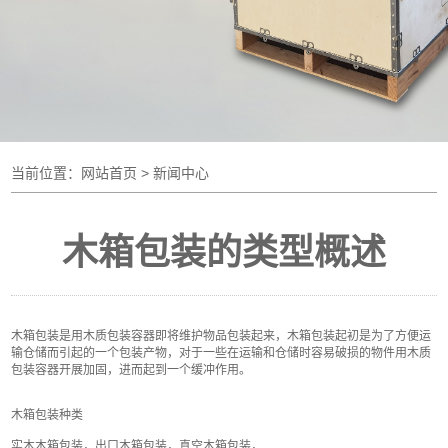
当前位置：
网站首页
> 新闻中心
木箱包装的类型概述
木箱包装是用木质包装容器即将维护物品包装起来，木箱包装起初是为了方便运
输仓储而引起的一个包装产物，对于一些在运输和仓储时容易破损的物件用木质
包装容器开展加固，进而起到一个缓冲作用。
木箱包装种类
实木木箱包装，出口木箱包装，真空木箱包装，