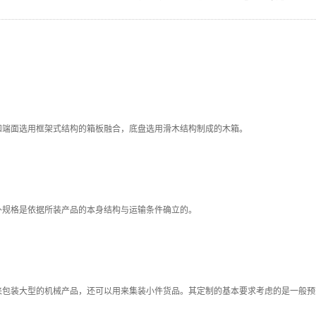
和端面选用框架式结构的箱板融合，底盘选用滑木结构制成的木箱。
外规格是依据所装产品的本身结构与运输条件确立的。
来包装大型的机械产品，还可以用来集装小件货品。其定制的基本要求考虑的是一般