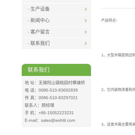
生产设备
新闻中心
产品特点：
客户留言
联系我们
1、大型木箱是侧边
联系我们
地 址：无锡阳山镇桃园村横塘桥
电 话：0086-510-83692839
2、它内装物净重和
传 真：0086-510-83297021
联系人：顾经理
手 机：+86-15052223231
E-mail：sales@wxhtit.com
3、这类木箱主要用