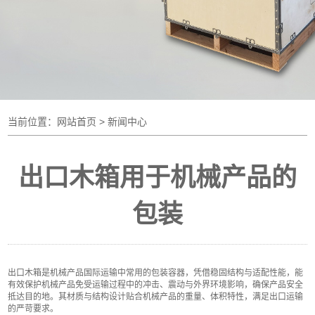
当前位置：
网站首页
> 新闻中心
出口木箱用于机械产品的
包装
出口木箱是机械产品国际运输中常用的包装容器，凭借稳固结构与适配性能，能
有效保护机械产品免受运输过程中的冲击、震动与外界环境影响，确保产品安全
抵达目的地。其材质与结构设计贴合机械产品的重量、体积特性，满足出口运输
的严苛要求。