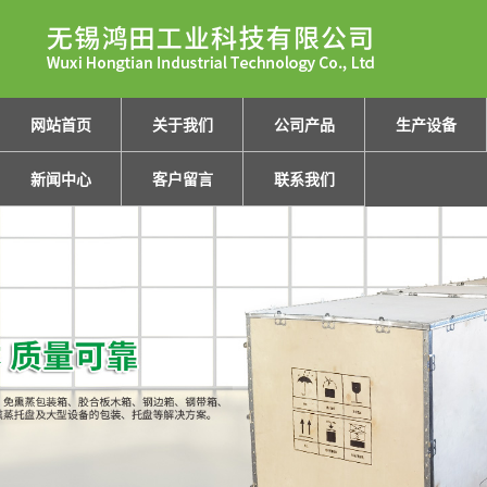
网站首页
关于我们
公司产品
生产设备
新闻中心
客户留言
联系我们